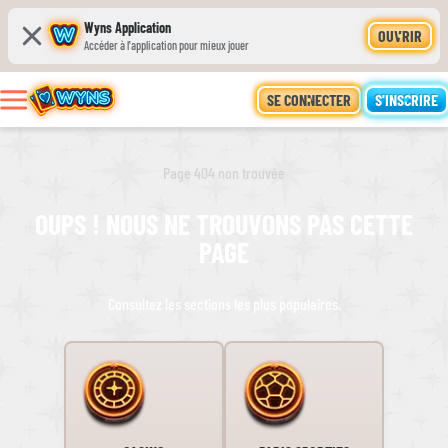
Wyns Application
OUVRIR
Accéder à l'application pour mieux jouer
SE CONNECTER
S'INSCRIRE
Page 404 non trouvée
OUPS ! NOUS NE TROUVONS PAS CETTE
PAGE
Consultez les sections les plus populaires.