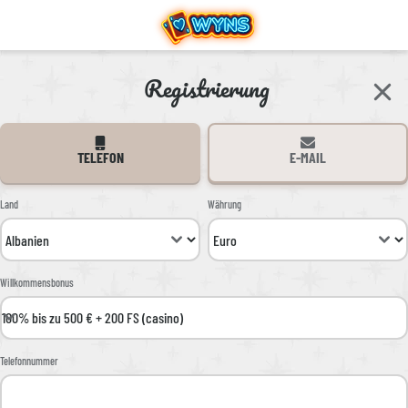
Registrierung
TELEFON
E-MAIL
Land
Währung
Willkommensbonus
100% bis zu 500 € + 200 FS (casino)
Telefonnummer