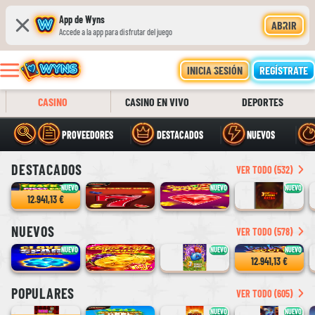
App de Wyns
ABRIR
Accede a la app para disfrutar del juego
INICIA SESIÓN
REGÍSTRATE
CASINO
CASINO EN VIVO
DEPORTES
PROVEEDORES
DESTACADOS
NUEVOS
DESTACADOS
VER TODO (532)
NUEVO
NUEVO
NUEVO
Crack The Piggy Bank Express
100 Super Hot
Super 7's Boost
3 Hot Chilli Peppers Extra
H
12.941,13 €
NUEVOS
VER TODO (578)
NUEVO
NUEVO
NUEVO
Clover Spark - Hold & Hit 3x3
Flame Fruits Frenzy Hold and Win
3 Super Porky Banks
Beaks Gold
4
12.941,13 €
POPULARES
VER TODO (605)
NUEVO
NUEVO