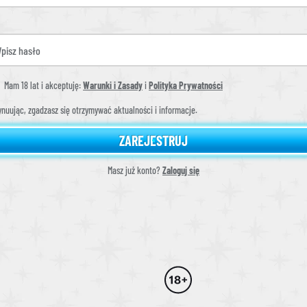
Mam 18 lat i akceptuję:
Warunki i Zasady
i
Polityka Prywatności
nuując, zgadzasz się otrzymywać aktualności i informacje.
ZAREJESTRUJ
Masz już konto?
Zaloguj się