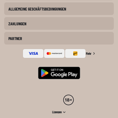
ALLGEMEINE GESCHÄFTSBEDINGUNGEN
ZAHLUNGEN
PARTNER
Mehr
Lizenzen