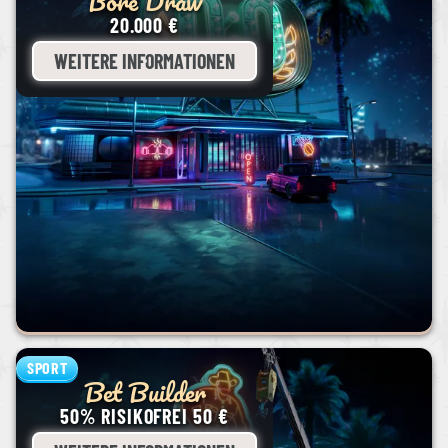
Bore Draw
20.000 €
WEITERE INFORMATIONEN
SPORT
Bet Builder
50% RISIKOFREI 50 €