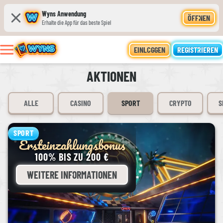
Wyns Anwendung
ÖFFNEN
Erhalte die App für das beste Spiel
EINLOGGEN
REGISTRIEREN
AKTIONEN
ALLE
CASINO
SPORT
CRYPTO
S
SPORT
Ersteinzahlungsbonus
100% BIS ZU 200 €
WEITERE INFORMATIONEN