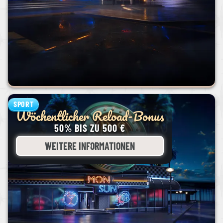
SPORT
Wöchentlicher Reload-Bonus
50% BIS ZU 500 €
WEITERE INFORMATIONEN