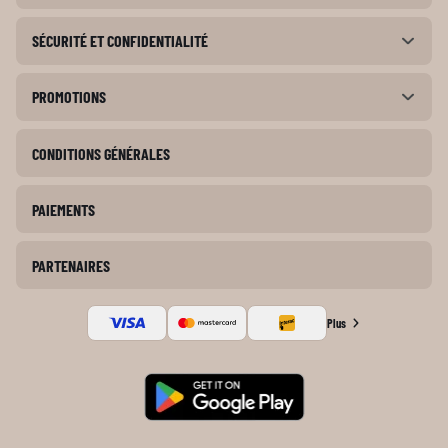
SÉCURITÉ ET CONFIDENTIALITÉ
PROMOTIONS
CONDITIONS GÉNÉRALES
PAIEMENTS
PARTENAIRES
Plus