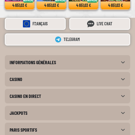
NOUVEAU
NOUVEAU
NOUVEAU
Mega Flex: Hold & Win
Liberty Coins: Hold & Win
Follow The Cash Rabbit
Vegas is Dead: Battle Arena
4 651,03 €
4 651,03 €
4 651,03 €
4 651,03 €
FRANÇAIS
LIVE CHAT
TELEGRAM
INFORMATIONS GÉNÉRALES
CASINO
CASINO EN DIRECT
JACKPOTS
PARIS SPORTIFS