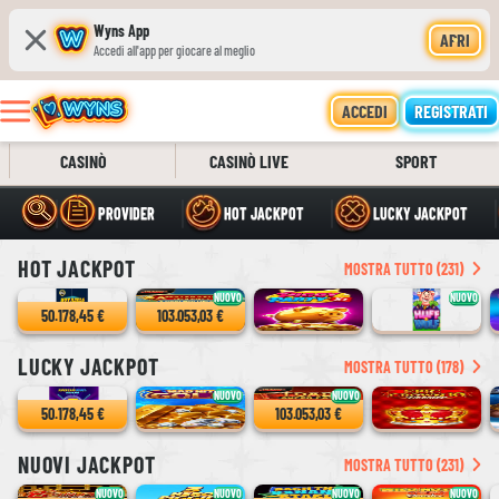
Wyns App
APRI
Accedi all'app per giocare al meglio
ACCEDI
REGISTRATI
CASINÒ
CASINÒ LIVE
SPORT
PROVIDER
HOT JACKPOT
LUCKY JACKPOT
HOT JACKPOT
MOSTRA TUTTO (231)
NUOVO
NUOVO
777 Hot Reels: Supercharged
Amaterasu's Treasures x1000
Piggy Party XL
Huff n' Wolf
50.178,45 €
103.053,03 €
LUCKY JACKPOT
MOSTRA TUTTO (178)
NUOVO
NUOVO
Super Cash Boost: Hold & Win
Mad Hit Gold
Toad Super Pot
Epic Crown 10 Booster
50.178,45 €
103.053,03 €
NUOVI JACKPOT
MOSTRA TUTTO (231)
NUOVO
NUOVO
NUOVO
NUOVO