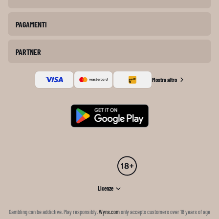
PAGAMENTI
PARTNER
Mostra altro
Licenze
Gambling can be addictive. Play responsibly.
Wyns.com
only accepts customers over 18 years of age