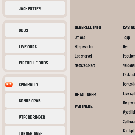
JACKPOTTER
GENERELL INFO
CASIN
ODDS
Om oss
Topp
LIVE ODDS
Hjelpesenter
Nye
Lag snarvei
Populæ
VIRTUELLE ODDS
Nettstedskart
Verdens
Eksklus
SPIN RALLY
Bonuskj
NEW
Live spil
BETALINGER
BONUS CRAB
Megawa
PARTNERE
Øyeblikk
UTFORDRINGER
Spillea
Bordspil
TURNERINGER