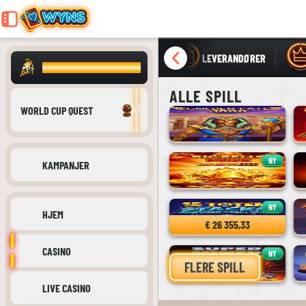
LEVERANDØRER
URUS KAMPANJE
ALLE SPILL
WORLD CUP QUEST
Golden Fate 1000
Hel
NY
Big Bells Fire (Hold and Win)
777
KAMPANJER
NY
15 Totem Stacks: Hold & Win
Fir
HJEM
€ 26 355,33
CASINO
NY
Super Miner - Magma Riches
Mon
FLERE SPILL
LIVE CASINO