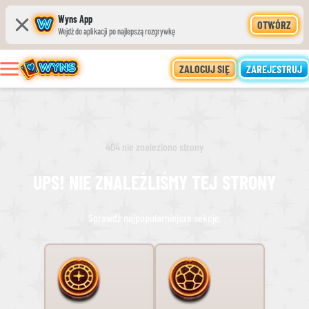
Wyns App
OTWÓRZ
Wejdź do aplikacji po najlepszą rozgrywkę
ZALOGUJ SIĘ
ZAREJESTRUJ
404 nie znaleziono strony
UPS! NIE ZNALEŹLIŚMY TEJ STRONY
Sprawdź najpopularniejsze sekcje.