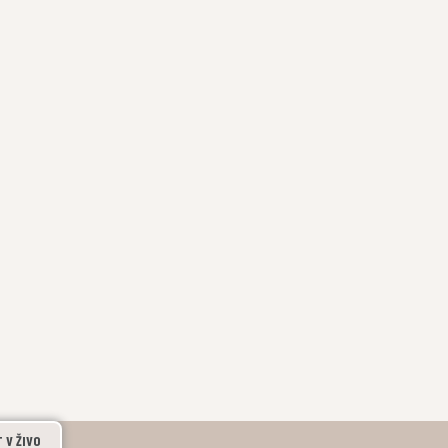
 V ŽIVO