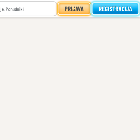
PRIJAVA
REGISTRACIJA
ije, Ponudniki