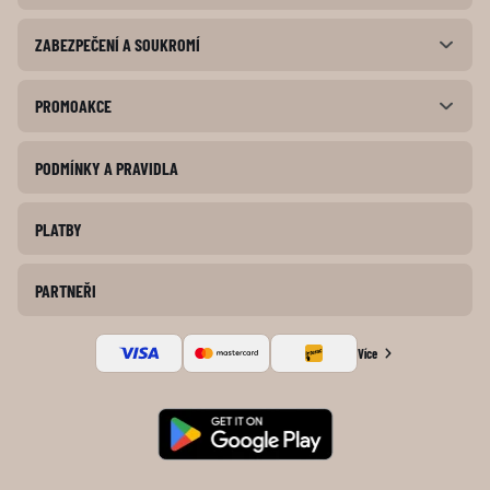
ZABEZPEČENÍ A SOUKROMÍ
PROMOAKCE
PODMÍNKY A PRAVIDLA
PLATBY
PARTNEŘI
Více