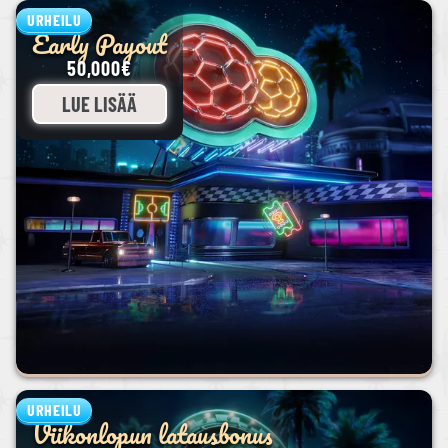
URHEILU
Early Payout
50,000€
LUE LISÄÄ
URHEILU
Viikonlopun latausbonus