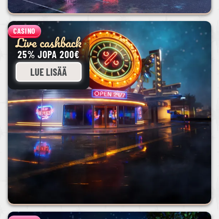
CASINO
Live cashback
25% JOPA 200€
LUE LISÄÄ