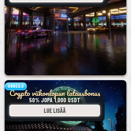
URHEILU
Crypto viikonlopun latausbonus
50% JOPA 1,000 USDT
LUE LISÄÄ