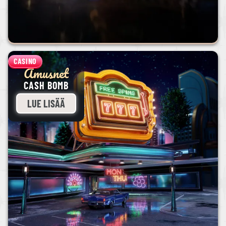
CASINO
Amusnet
CASH BOMB
LUE LISÄÄ