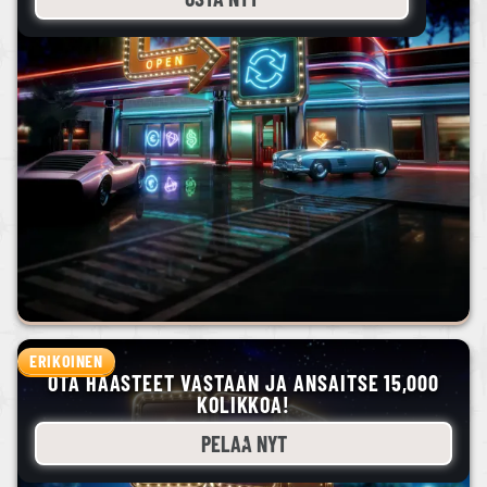
ERIKOINEN
OTA HAASTEET VASTAAN JA ANSAITSE 15,000
KOLIKKOA!
PELAA NYT