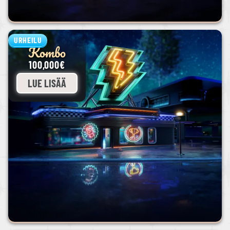
URHEILU
Kombo
100,000€
LUE LISÄÄ