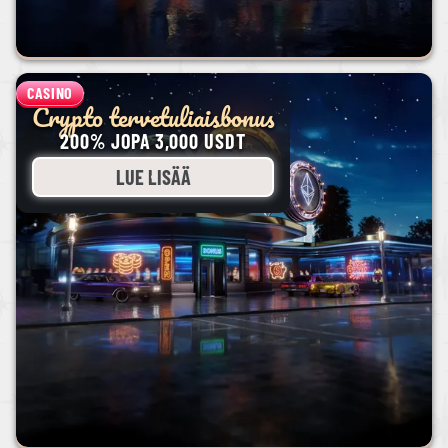
CASINO
Crypto tervetuliaisbonus
200% JOPA 3,000 USDT
LUE LISÄÄ