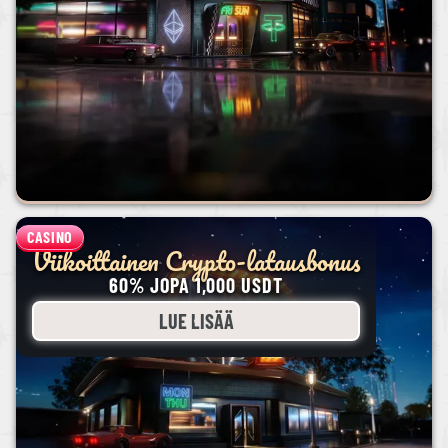
CASINO
Viikoittainen Crypto-latausbonus
60% JOPA 1,000 USDT
LUE LISÄÄ