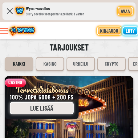
Wyns -sovellus
AVAA
Siirry sovellukseen parhaita pelihetkiä varten
KIRJAUDU
LIITY
TARJOUKSET
KAIKKI
KASINO
URHEILU
CRYPTO
ER
CASINO
Tervetuliaisbonus
100% JOPA 500€ + 200 FS
LUE LISÄÄ