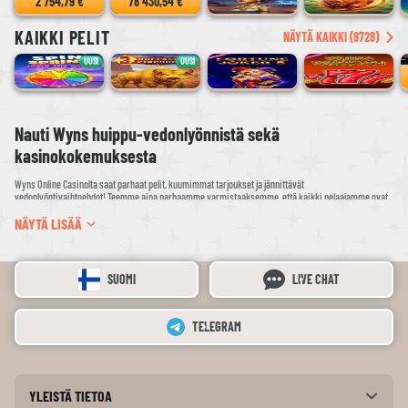
2 754,79 €
78 430,54 €
KAIKKI PELIT
NÄYTÄ KAIKKI (8728)
UUSI
UUSI
Spin Sprint Hold and Win
3 Buffalo’s Fireshoe
Fortune Joker 5
Wild Wins 40
Nauti Wyns huippu-vedonlyönnistä sekä
kasinokokemuksesta
Wyns Online Casinolta saat parhaat pelit, kuumimmat tarjoukset ja jännittävät
vedonlyöntivaihtoehdot! Teemme aina parhaamme varmistaaksemme, että kaikki pelaajamme ovat
tyytyväisiä pelikokemukseensa, ja siksi Online Casinomme laajentaa jatkuvasti
NÄYTÄ LISÄÄ
ohjelmistotoimittajaluetteloaan. Lisensoitu ja rekisteröity Wyns tarjoaa käyttäjille pääsyn
turvalliselle pelialustalle, joka luotiin antamaan pelaajille helpon pääsyn kaikkeen, mitä he voivat
koskaan toivoa, ja paljon muuta! Laajan pelivalikoimamme lisäksi, jotka ladataan täydellisesti millä
tahansa laitteella ja ovat yhteensopivia eri järjestelmien kanssa, olemme iloisia voidessamme
tarjota sinulle lukemattomia tapoja ja mahdollisuuksia parantaa online-vedonlyöntivoittokertoimiasi.
SUOMI
LIVE CHAT
Nyt on aika tarkastella lähemmin Wyns tarjontaa ja syitä, miksi sinun pitäisi luoda tili heti!
Lunasta pääsy lukuisiin kasinopeleihin
TELEGRAM
Paras tapa kuvitella, mitkä ilot odottavat Wyns Online Casinolla, on kuvata maaginen paikka, joka on
luotu lahjomaan pelaajia lahjoilla ja tarjoamaan heille maailman parhaat pelivaihtoehdot.
Työskentelemällä tunnettujen pelintoimittajien kanssa tarjoamme käyttäjille monipuolisen ja laajan
valikoiman pelejä, joista valita.
YLEISTÄ TIETOA