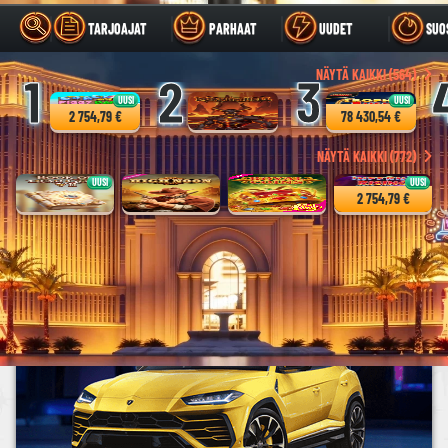
TARJOAJAT
PARHAAT
UUDET
SUO
PARHAAT
1
1
2
2
3
3
NÄYTÄ KAIKKI (564)
UUSI
UUSI
Crack More Piggy Banks
Born in Hell
Trophy Rush Triple Boost
2 754,79 €
78 430,54 €
UUDET
NÄYTÄ KAIKKI (772)
UUSI
UUSI
Book of Demi Gods VII
High Noon
Royal Coins
Inferno Rising: Hold & Win
4
2 754,79 €