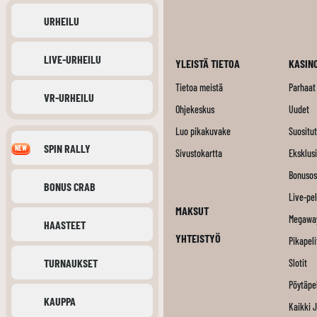
URHEILU
LIVE-URHEILU
YLEISTÄ TIETOA
KASIN
Tietoa meistä
Parhaat
VR-URHEILU
Ohjekeskus
Uudet
Luo pikakuvake
Suositut
SPIN RALLY
NEW
Sivustokartta
Eksklusi
Bonusos
BONUS CRAB
Live-pel
MAKSUT
Megawa
HAASTEET
YHTEISTYÖ
Pikapeli
TURNAUKSET
Slotit
Pöytäpel
KAUPPA
Kaikki 