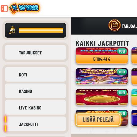
TARJOA
URUS KAMPANJA
KAIKKI JACKPOTIT
UUSI
TARJOUKSET
Turbo Diamonds: Hold & Win
Art
5 194,41 €
UUSI
Bad Bunny's Notorious Eggs (Hold and Win)
Tri
KOTI
KASINO
UUSI
Hit Coins 2 Hold and Spin
Roo
LIVE-KASINO
UUSI
Flaming Peppers Hold and Spin
Paw
LISÄÄ PELEJÄ
JACKPOTIT