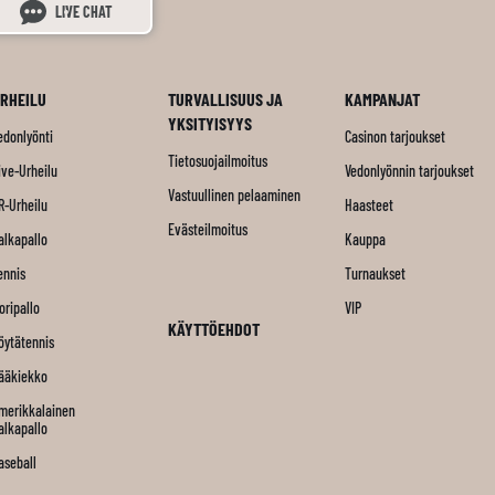
LIVE CHAT
RHEILU
TURVALLISUUS JA
KAMPANJAT
YKSITYISYYS
edonlyönti
Casinon tarjoukset
Tietosuojailmoitus
ive-Urheilu
Vedonlyönnin tarjoukset
Vastuullinen pelaaminen
R-Urheilu
Haasteet
Evästeilmoitus
alkapallo
Kauppa
ennis
Turnaukset
oripallo
VIP
KÄYTTÖEHDOT
öytätennis
ääkiekko
merikkalainen
alkapallo
aseball