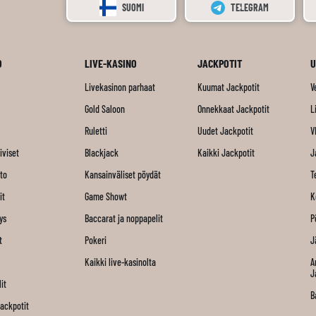
SUOMI
TELEGRAM
O
LIVE-KASINO
JACKPOTIT
U
Livekasinon parhaat
Kuumat Jackpotit
V
Gold Saloon
Onnekkaat Jackpotit
L
Ruletti
Uudet Jackpotit
V
iviset
Blackjack
Kaikki Jackpotit
J
to
Kansainväliset pöydät
T
it
Game Showt
K
ys
Baccarat ja noppapelit
P
t
Pokeri
J
Kaikki live-kasinolta
A
J
it
B
Jackpotit