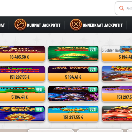
Pel
JAT
KUUMAT JACKPOTIT
ONNEKKAAT JACKPOTIT
UUSI
 of Gold - Golden Coins Link
Clover Coins 4x4 Unlimited Fortune
3 Golden Baskets: Tr
16 483,38 €
5 194,41
UUSI
ple Fortune Festival
JJ 1000: Hold & Win
Diego's Spicy Truck
151 297,55 €
5 194,41 €
UUSI
UUSI
ster's Gold: Hold & Win
Magic Treasures
Dice & Roll
5 194,41 €
151 297,5
UUSI
UUSI
s of Egypt
Cocktail Rush Buy Bonus
Wild Firemen
151 297,55 €