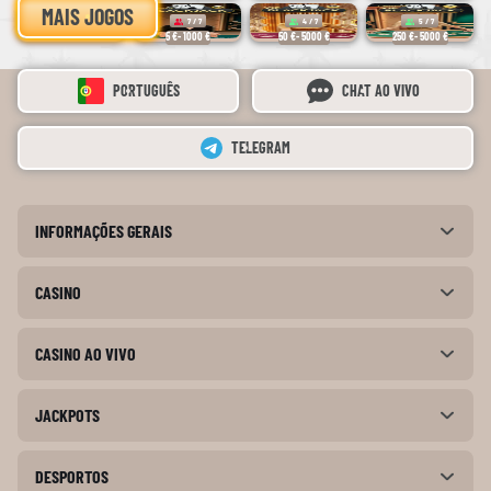
MAIS JOGOS
Venice BJ 4
Blackjack 87 - Emerald
VIP Blackjack 10
VIP Blackjack 7 - Emerald
7 / 7
4 / 7
5 / 7
5 €
- 1000 €
50 €
- 5000 €
250 €
- 5000 €
PORTUGUÊS
CHAT AO VIVO
TELEGRAM
INFORMAÇÕES GERAIS
CASINO
CASINO AO VIVO
JACKPOTS
DESPORTOS