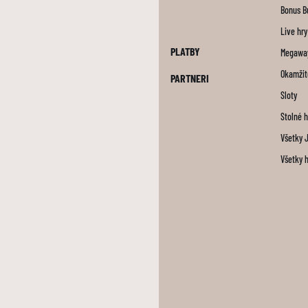
Bonus B
Live hry
PLATBY
Megawa
Okamžit
PARTNERI
Sloty
Stolné h
Všetky 
Všetky h