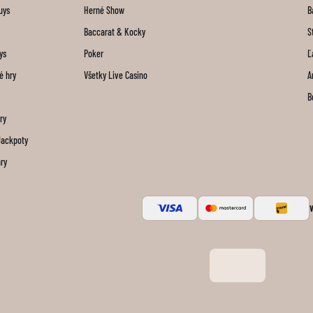
uys
Herné Show
B
Baccarat & Kocky
S
ys
Poker
Ľ
é hry
Všetky Live Casino
A
B
ry
Jackpoty
ry
V