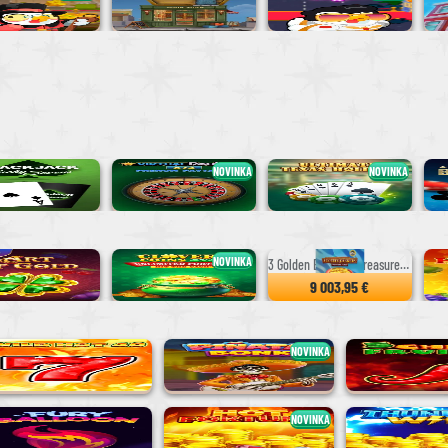
NOVINKA
NOVINKA
k Lucky Sevens
Virtual Roulette Phenom x72
Ultimate Texas Holdem
3D B
NOVINKA
Art of Gold - Golden Coins Link
Clover Coins 4x4 Unlimited Fortune
3 Golden Baskets: Treasure Tides
Star
9 003,95 €
NOVINKA
d Hot 40
Pinata Bonk
5 Chilli Fruits
NOVINKA
y Balloon
Hot Fortune Hold and Win
Thunder Win Hold an