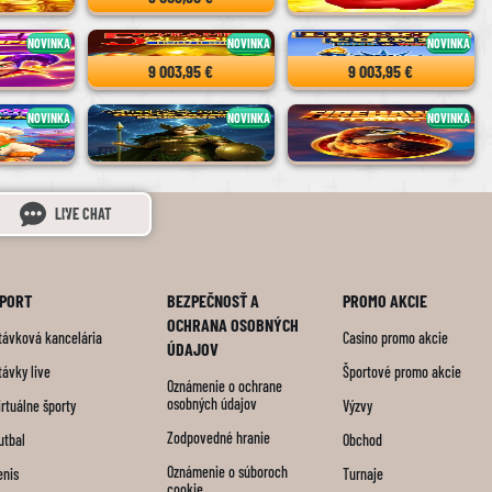
NOVINKA
NOVINKA
NOVINKA
ld and Win
5 Pyramids of Gold: Hold & Win
Liberty Coins: Hold & Win
9 003,95 €
9 003,95 €
NOVINKA
NOVINKA
NOVINKA
e Bonanza
Greek Goddess: Siege of Olympus Megaways™
Firehawk Flames
LIVE CHAT
PORT
BEZPEČNOSŤ A
PROMO AKCIE
OCHRANA OSOBNÝCH
távková kancelária
Casino promo akcie
ÚDAJOV
távky live
Športové promo akcie
Oznámenie o ochrane
osobných údajov
irtuálne športy
Výzvy
Zodpovedné hranie
utbal
Obchod
Oznámenie o súboroch
enis
Turnaje
cookie