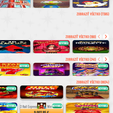
ZOBRAZIŤ VŠETKO (7365)
ZOBRAZIŤ VŠETKO (160)
NOVINKA
lackjack
Blackjack Premium
European Roulette
ZOBRAZIŤ VŠETKO (341)
NOVINKA
NOVINKA
 Heat 40
Cyber Beast
Bad Bunny's Notorious Eggs (Hold and Win)
ZOBRAZIŤ VŠETKO (8834)
NOVINKA
NOVINKA
777 Hell Streak
Cred
NOVINKA
NOVINKA
NOVINKA
d Win
3 Rail Express Hold & Win
Rich Piggy Trio
9 003,95 €