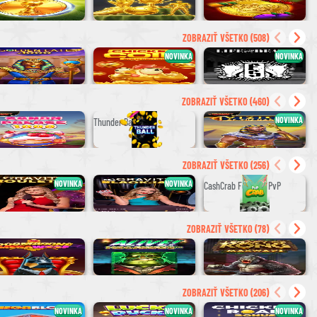
ZOBRAZIŤ VŠETKO (508)
NOVINKA
NOVINKA
en Fate 1000
Chicken Coin
Life and Death
ZOBRAZIŤ VŠETKO (460)
NOVINKA
y Palace 1000
Thunder Ball
Vizier Of The North x1000
ZOBRAZIŤ VŠETKO (256)
NOVINKA
NOVINKA
ity Roulette
Gravity Blackjack
CashCrab Football PvP
ZOBRAZIŤ VŠETKO (78)
masons MegaWOOF
Alive! Megaways
Legacy of Kong Maxways
ZOBRAZIŤ VŠETKO (206)
NOVINKA
NOVINKA
NOVINKA
Block
Lucky Ducky
Chicken Road Bonus