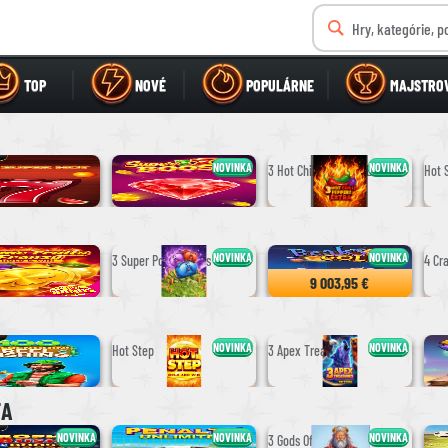
Hry, kategórie, p
TOP
NOVÉ
POPULÁRNE
MAJSTROV
NOVINKA
NOVINKA
r Hot
Super 7's Boost
3 Hot Chilli Peppers Extra
Hot 
NOVINKA
NOVINKA
Flame Fruits Frenzy Hold and Win
3 Super Porky Banks
Beaks Gold
4 Cr
9 003,95 €
NOVINKA
NOVINKA
100 Golden Coins: Reel Fishing
Hot Step
3 Apex Treasures
Gemh
TA
NOVINKA
NOVINKA
NOVINKA
ush Triple Boost
Penalty Unlimited
3 Gods Of Goalympus
Fort