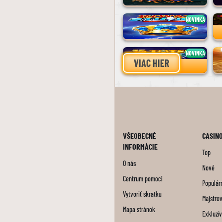
NOVINKA
Royal Strike
Dou
NOVINKA
15 Totem Stacks: Hold & Win
Foo
VIAC HIER
9 003,95 €
VŠEOBECNÉ
CASIN
INFORMÁCIE
Top
O nás
Nové
Centrum pomoci
Populár
Vytvoriť skratku
Majstro
Mapa stránok
Exkluzí