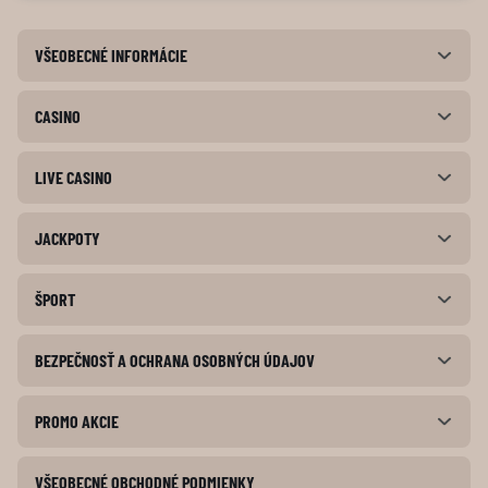
VŠEOBECNÉ INFORMÁCIE
CASINO
LIVE CASINO
JACKPOTY
ŠPORT
BEZPEČNOSŤ A OCHRANA OSOBNÝCH ÚDAJOV
PROMO AKCIE
VŠEOBECNÉ OBCHODNÉ PODMIENKY