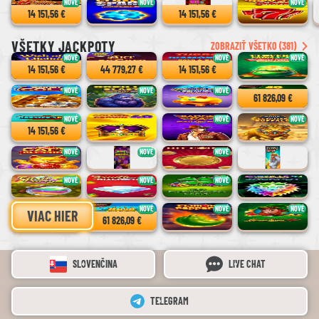
NOVÉ
NOVÉ
NOVÉ
8’s On Fire: Supercharged
Clover Spark - Hold & Hit 3x3
Break the Piggy Bank
Wild 27 Extreme
3
14 151,56 €
14 151,56 €
VŠETKY JACKPOTY
ZOBRAZIŤ VŠETKO (381)
NOVÉ
NOVÉ
NOVÉ
Wish of a Lifetime: Hold & Win
Art of Gold - Golden Coins Link
Turbo Diamonds: Hold & Win
Clover Coins 4x4 Unlimited Fortune
14 151,56 €
44 779,27 €
14 151,56 €
NOVÉ
NOVÉ
NOVÉ
Mad Hit Gold
Gorilla Blast - Hold & Hit 3x3
Gemblitz Bonanza Deluxe
40 Bulky Fruits Buy Bonus
61 826,09 €
NOVÉ
NOVÉ
NOVÉ
Rooster's Gold: Hold & Win
Golden Crown 40
Badge of Ra (Hold and Win)
Book of the Egyptian Buffalo
14 151,56 €
NOVÉ
NOVÉ
NOVÉ
Cat's Blessing
Money Minecarts
Hit Coins 2 Hold and Spin
Triton’s Realm
NOVÉ
NOVÉ
NOVÉ
Elixir Party 7s
Fruity Diamonds Hold and Spin
20 Burning Hot
Super Lion Megaways Jackpot
NOVÉ
NOVÉ
NOVÉ
VIAC HIER
Super Cash Boost: Hold & Win
Cocktail Rush Buy Bonus
Flaming Peppers Hold and Spin
Leprechaun Hot
14 151,56 €
61 826,09 €
SLOVENČINA
LIVE CHAT
TELEGRAM