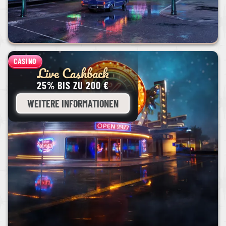
CASINO
Live Cashback
25% BIS ZU 200 €
WEITERE INFORMATIONEN