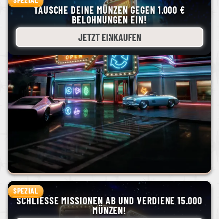
TAUSCHE DEINE MÜNZEN GEGEN 1.000 €
BELOHNUNGEN EIN!
JETZT EINKAUFEN
SPEZIAL
SCHLIESSE MISSIONEN AB UND VERDIENE 15.000 M
ÜNZEN!