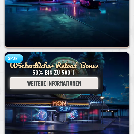
SPORT
Wöchentlicher Reload-Bonus
50% BIS ZU 500 €
WEITERE INFORMATIONEN