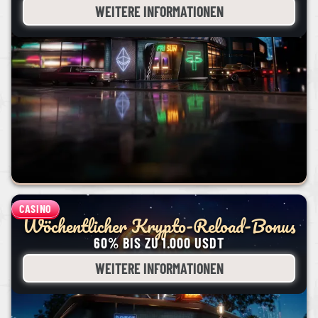
WEITERE INFORMATIONEN
CASINO
Wöchentlicher Krypto-Reload-Bonus
60% BIS ZU 1.000 USDT
WEITERE INFORMATIONEN