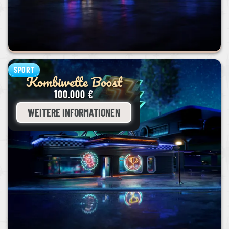
SPORT
Kombiwette Boost
100.000 €
WEITERE INFORMATIONEN