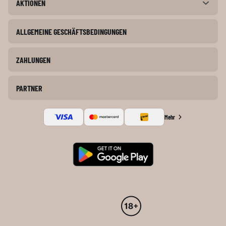
AKTIONEN
Erhöhe deine Gewinnquoten mit einem Wettangebot
ALLGEMEINE GESCHÄFTSBEDINGUNGEN
Wenn du erst einmal ein Gefühl für Wyns erhalten hast und die Vielfalt der Spiele in unserem Portfolio
entdeckst, wirst du dich bestimmt nach einem neuen Angebot umsehen, das dir einen Vorsprung
verschafft. Das Glück hat dich gefunden, denn wir haben 4 besondere Angebote für dich, mit denen du
jedes Mal, wenn du dich in dein Wyns-Konto einloggst, eine gute Zeit haben wirst.
ZAHLUNGEN
Der Wöchentliche Reload Casino Bonus
Genieße Freispiele an einem coolen Slot für eine Einzahlung.
PARTNER
Drehe so, als ob du es ernst meinst, Mal hintereinander und drücke dir die Daumen für einen großen
Gewinn!
Der Wochenend Reload-Bonus
Mehr
Mit einem Casino-Bonus von kannst du so viel spielen, wie du willst.
Außerdem gibt es Freispiele für ein beliebtes Spiel.
Der wöchentliche Slots Cashback
Dieses Wettangebot geht und hat eine Wettanforderung von nur x1.
Hab Spaß in der Woche und drehe an jedem Slot, der dir ins Auge fällt!
Der Live Cashback
Spieler, die den Nervenkitzel lieben, wenn sich die Walze beim Roulette dreht, oder die Spannung
eines Live-Spiels beim Poker genießen, werden sich freuen, dass dieser Casino-Bonus genau für sie
gedacht ist.