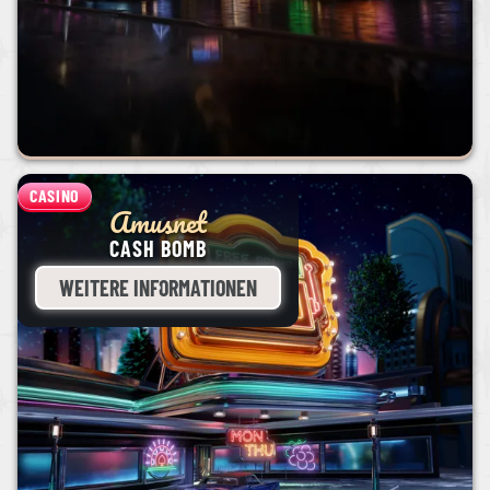
CASINO
Amusnet
CASH BOMB
WEITERE INFORMATIONEN