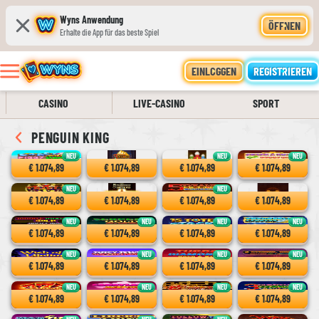
Wyns Anwendung
ÖFFNEN
Erhalte die App für das beste Spiel
EINLOGGEN
REGISTRIEREN
CASINO
LIVE-CASINO
SPORT
PENGUIN KING
NEU
NEU
NEU
Crack More Piggy Banks
3 Pyramids of Gold: Hold & Win
3 Rail Express Hold & Win
Crack & Smash The Piggy Bank
€ 1.074,89
€ 1.074,89
€ 1.074,89
€ 1.074,89
NEU
NEU
Triple 5’s: Supercharged
5 Star Coins: Hold & Win
5 Pyramids of Gold: Hold & Win
5 Relics of Power: Hold & Win
€ 1.074,89
€ 1.074,89
€ 1.074,89
€ 1.074,89
NEU
NEU
NEU
NEU
Double Dragon Gold Hold&Win
Serpent Gold: Hold & Win
15 Totem Stacks: Hold & Win
Thunderline Express: Hold & Win
€ 1.074,89
€ 1.074,89
€ 1.074,89
€ 1.074,89
NEU
NEU
NEU
NEU
Wish of a Lifetime: Hold & Win
Juicy Jewels Supercharged
Turbo Diamonds: Hold & Win
3 Eternal Drums: Rhythm of Fortune
€ 1.074,89
€ 1.074,89
€ 1.074,89
€ 1.074,89
NEU
NEU
NEU
NEU
777 Streak: Supercharged
Candyland Jackpots
8’s On Fire: Supercharged
3 Christmas Pyramids: Hold & Win
€ 1.074,89
€ 1.074,89
€ 1.074,89
€ 1.074,89