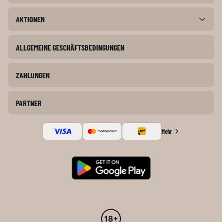
AKTIONEN
ALLGEMEINE GESCHÄFTSBEDINGUNGEN
ZAHLUNGEN
PARTNER
Mehr