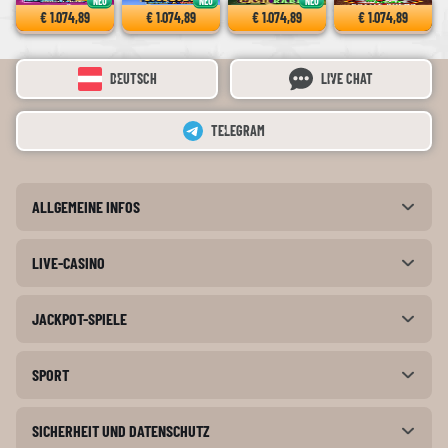
NEU
NEU
NEU
Mega Flex: Hold & Win
Liberty Coins: Hold & Win
Follow The Cash Rabbit
Vegas is Dead: Battle Arena
€ 1.074,89
€ 1.074,89
€ 1.074,89
€ 1.074,89
DEUTSCH
LIVE CHAT
TELEGRAM
ALLGEMEINE INFOS
LIVE-CASINO
JACKPOT-SPIELE
SPORT
SICHERHEIT UND DATENSCHUTZ