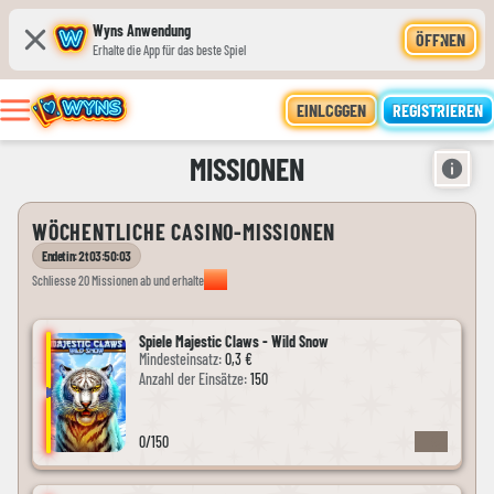
Wyns Anwendung
ÖFFNEN
Erhalte die App für das beste Spiel
EINLOGGEN
REGISTRIEREN
MISSIONEN
WÖCHENTLICHE CASINO-MISSIONEN
Endet in:
2t 03:50:03
500
Schliesse 20 Missionen ab und erhalte
Spiele Majestic Claws - Wild Snow
Mindesteinsatz:
0,3 €
Anzahl der Einsätze:
150
30
0/150