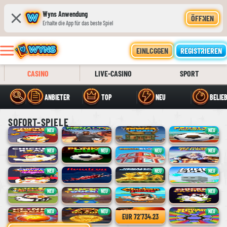
Wyns Anwendung
ÖFFNEN
Erhalte die App für das beste Spiel
EINLOGGEN
REGISTRIEREN
CASINO
LIVE-CASINO
SPORT
ANBIETER
TOP
NEU
BELIE
SOFORT-SPIELE
NEU
NEU
Chicken Road 2 Bonus
Penalty - From the Streets
Tower Rush
Penalty Unlimited
NEU
NEU
NEU
NEU
Chicken Road Bonus
Plinko Cup
MegaBlock
Olympus Plinko
NEU
NEU
NEU
Chicken Road Vegas
Aviatron
Penalty Nations Cup
Mine Slot
NEU
NEU
NEU
Chicken Runner
Lucky Ducky
Chicken Pirate
Chicken Cashway
NEU
NEU
NEU
Plinko Empire
Ox Coin Burning Board
Hot Keno
Rainbow Catcher
EUR 72’734.23