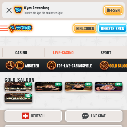
Wyns Anwendung
ÖFFNEN
Erhalte die App für das beste Spiel
EINLOGGEN
REGISTRIEREN
CASINO
LIVE-CASINO
SPORT
ANBIETER
TOP-LIVE-CASINOSPIELE
GOLD SALO
GOLD SALOON
NEU
NEU
NEU
NEU
Gold Saloon Blackjack
Gold Saloon Roulette
Gold Saloon ShowTime Roulette
Gold Saloon Baccarat
NEU
Gold Saloon RNG Blackjack
DEUTSCH
LIVE CHAT