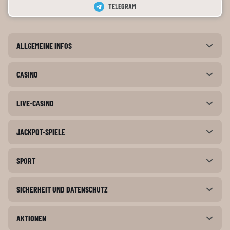
TELEGRAM
ALLGEMEINE INFOS
CASINO
LIVE-CASINO
JACKPOT-SPIELE
SPORT
SICHERHEIT UND DATENSCHUTZ
AKTIONEN