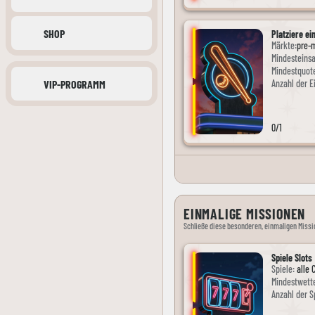
SHOP
Platziere ei
Märkte:
pre-m
Mindesteins
Mindestquot
VIP-PROGRAMM
Anzahl der E
0/1
EINMALIGE MISSIONEN
Schließe diese besonderen, einmaligen Missio
Spiele Slots
Spiele:
alle 
Mindestwette
Anzahl der S