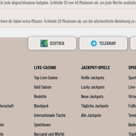
ür jede abgeschlossene Aufgabe. Schließe 20 von 40 Missionen ab, um jede Woche zusätzli
ichere dir dabei extra Münzen. Schließe 20 Missionen ab, um die wöchentliche Belohnung zu
DEUTSCH
TELEGRAM
LIVE-CASINO
JACKPOT-SPIELE
SPO
Top-Live-Casino
Heiße Jackpots
Spor
Gold Saloon
Lucky Jackpots
Live
Roulette
Neue Jackpots
Virtu
terschaft
Blackjack
Tägliche Jackpots
Fußb
Internationale Tische
Alle Jackpots
Tenn
ufe
Spielshows
Bask
ele
Baccarat und Würfel
Tisc