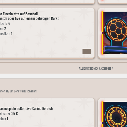
ne Einzelwette auf Baseball
atch oder live auf einem beliebigen Markt
atz:
15 €
en:
2
insätze:
1
20
ALLE MISSIONEN ANZEIGEN
nen ab, um Boni freizuschalten!
Casinospiele außer Live Casino Bereich
insatz:
0,5 €
pins:
1