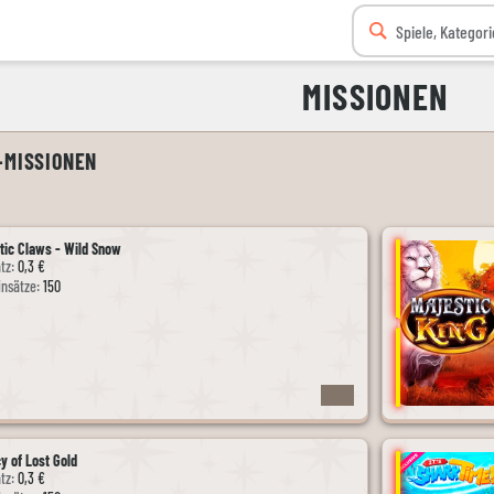
Spiele, Kategori
MISSIONEN
-MISSIONEN
stic Claws - Wild Snow
atz:
0,3 €
insätze:
150
30
y of Lost Gold
atz:
0,3 €