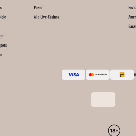
s
Poker
Eish
piele
Alle Live-Casinos
Amer
Base
ele
kpots
le
M