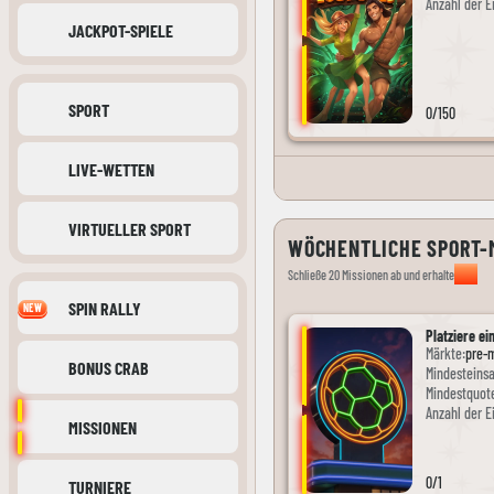
Anzahl der E
JACKPOT-SPIELE
SPORT
0/150
LIVE-WETTEN
VIRTUELLER SPORT
WÖCHENTLICHE SPORT-
500
Schließe 20 Missionen ab und erhalte
SPIN RALLY
NEW
Platziere ei
Märkte:
pre-m
BONUS CRAB
Mindesteins
Mindestquot
Anzahl der E
MISSIONEN
0/1
TURNIERE