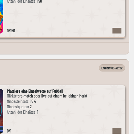
Anzahl der Einsätze:
150
30
0/150
Endet in:
05:32:22
Platziere eine Einzelwette auf Fußball
Märkte:
pre-match oder live auf einem beliebigen Markt
Mindesteinsatz:
15 €
Mindestquoten:
2
Anzahl der Einsätze:
1
20
0/1