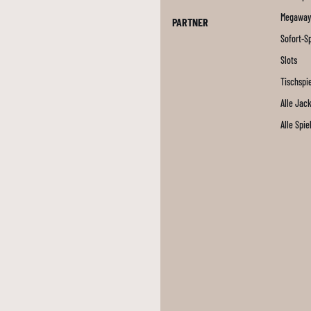
Megaway
PARTNER
Sofort-S
Slots
Tischspi
Alle Jac
Alle Spie