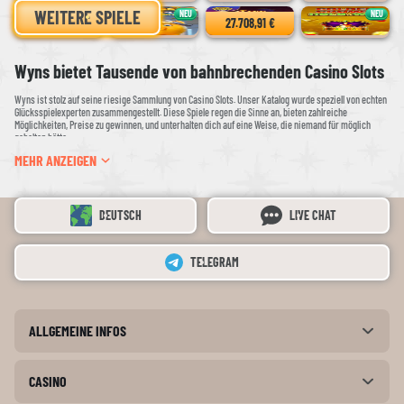
WEITERE SPIELE
NEU
NEU
Royal Joker: Hold and Win
3 Pigs of Olympus Bonus Pot
Art of Gold - Golden Coins Link
Golden Crown Hold and Win
27.708,91 €
Wyns bietet Tausende von bahnbrechenden Casino Slots
Wyns ist stolz auf seine riesige Sammlung von Casino Slots. Unser Katalog wurde speziell von echten
Glücksspielexperten zusammengestellt. Diese Spiele regen die Sinne an, bieten zahlreiche
Möglichkeiten, Preise zu gewinnen, und unterhalten dich auf eine Weise, die niemand für möglich
gehalten hätte.
MEHR ANZEIGEN
Die Anbieter von Slots, mit denen wir zusammengearbeitet haben, gehören zu den besten der Welt. Sie
sind dafür bekannt, Spiele zu entwickeln, die die Branche auf den Kopf gestellt haben, indem sie
Spielmechaniken entwickelt haben, die es so noch nie gegeben hat. Profitiere von großartigen RTPs,
beeindruckender Grafik und großartigen Soundtracks.
DEUTSCH
LIVE CHAT
Unser Online Casino ist vollständig kompatibel mit mobilen Geräten und das gilt auch für alle HTML5-
basierten Slotmaschinen-Spiele in unserem Katalog. Egal, ob du progressive Jackpots,
Spielautomaten, Penny Slots oder fortschrittliche 3D Casino Slots liebst, du kannst jedes einzelne
Spiel auf fast jedem Gerät spielen, das über einen Internetbrowser verfügt.
TELEGRAM
Alle unsere Casino Slots sind fair und die Zufallszahlengeneratoren werden von unabhängiger Seite
getestet. Jeder Casinoanbieter, der die Slots herstellt, die du spielen kannst, hat eine seriöse Casino-
Lizenz, die die Legitimität seiner Spiele garantiert.
ALLGEMEINE INFOS
Genieße die besten Live Casino Slots bei Wyns
Unsere Sammlung der bestbewerteten Casino Slots ist wirklich beeindruckend. Wir haben uns mit
CASINO
den innovativsten, bahnbrechendsten und aufregendsten Softwareanbietern zusammengetan, die die
iGaming-Branche je hervorgebracht hat. Du hast die Wahl zwischen herausragenden Titeln von so