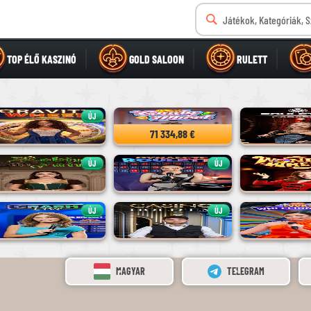
Játékok, Kategóriák, S
TOP ÉLŐ KASZINÓ
GOLD SALOON
RULETT
ÚJ
vity Wheel
Candy Wheel
Cabaret Roulette
71 334,88 €
ÚJ
ÚJ
in The Fair
Dynamite Roulette
Wonder Wheel
ÚJ
ÚJ
sh Live
Casino Hold'em
Lucky Wheelionaire
MAGYAR
TELEGRAM