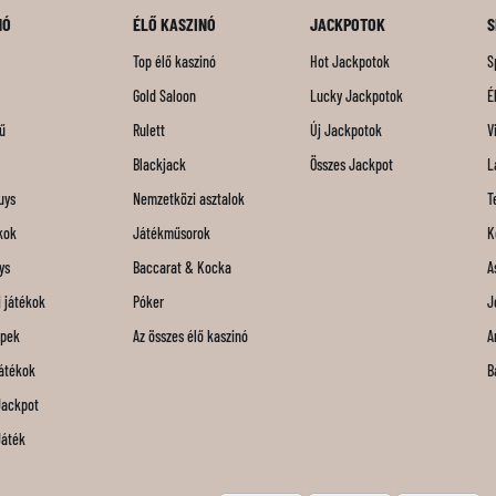
NÓ
ÉLŐ KASZINÓ
JACKPOTOK
S
Top élő kaszinó
Hot Jackpotok
S
Gold Saloon
Lucky Jackpotok
É
ű
Rulett
Új Jackpotok
V
Blackjack
Összes Jackpot
L
uys
Nemzetközi asztalok
T
kok
Játékműsorok
K
ys
Baccarat & Kocka
A
i játékok
Póker
J
épek
Az összes élő kaszinó
A
játékok
B
Jackpot
Játék