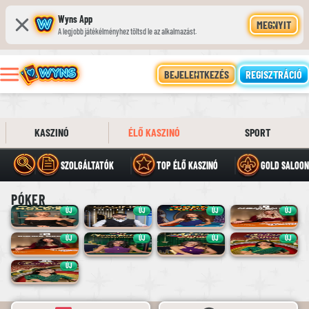
Wyns App
MEGNYIT
A legjobb játékélményhez töltsd le az alkalmazást.
BEJELENTKEZÉS
REGISZTRÁCIÓ
KASZINÓ
ÉLŐ KASZINÓ
SPORT
SZOLGÁLTATÓK
TOP ÉLŐ KASZINÓ
GOLD SALOON
PÓKER
ÚJ
ÚJ
ÚJ
ÚJ
Texas Hold'em Multiplayer
Casino Hold'em
Bet On Teen Patti
Andar Bahar x5000
ÚJ
ÚJ
ÚJ
ÚJ
Andar Bahar
Emerald Hall Teen Patti 20-20
Emerald Hall Andar Bahar
Andar Bahar
ÚJ
Teen Patti