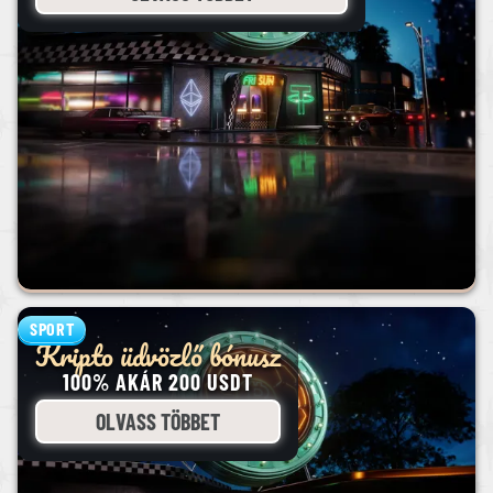
SPORT
Kripto üdvözlő bónusz
100% AKÁR 200 USDT
OLVASS TÖBBET