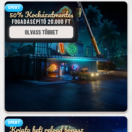
SPORT
50% Kockázatmentes
FOGADÁSÉPÍTŐ 20.000 FT
OLVASS TÖBBET
SPORT
Kripto heti reload bónusz