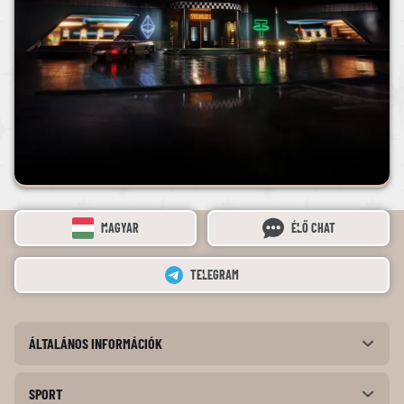
MAGYAR
ÉLŐ CHAT
TELEGRAM
ÁLTALÁNOS INFORMÁCIÓK
SPORT