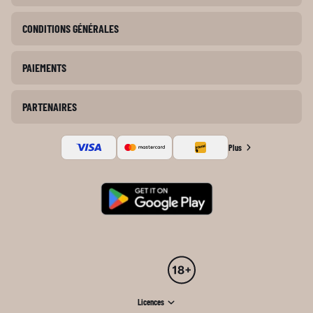
CONDITIONS GÉNÉRALES
PAIEMENTS
PARTENAIRES
Plus
Licences