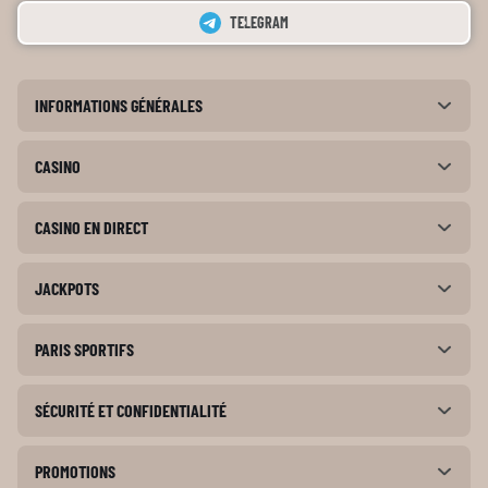
TELEGRAM
INFORMATIONS GÉNÉRALES
CASINO
CASINO EN DIRECT
JACKPOTS
PARIS SPORTIFS
SÉCURITÉ ET CONFIDENTIALITÉ
PROMOTIONS