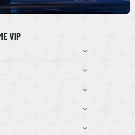
ME VIP