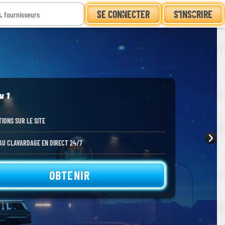
SE CONNECTER
S'INSCRIRE
, fournisseurs
u 1
IONS SUR LE SITE
AU CLAVARDAGE EN DIRECT 24/7
OBTENIR