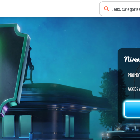
Jeux, catégories
Nivea
PROMOT
ACCÈS 