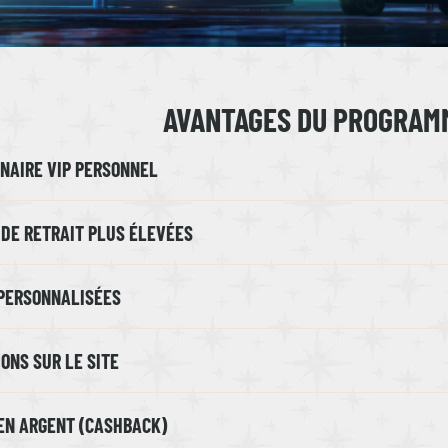
AVANTAGES DU PROGRAM
NAIRE VIP PERSONNEL
 DE RETRAIT PLUS ÉLEVÉES
 PERSONNALISÉES
ONS SUR LE SITE
EN ARGENT (CASHBACK)