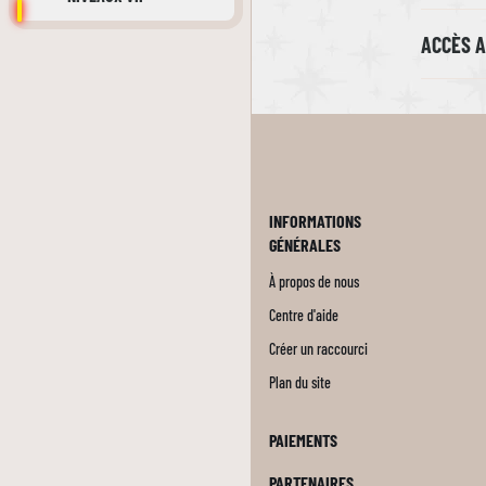
ACCÈS A
INFORMATIONS
GÉNÉRALES
À propos de nous
Centre d'aide
Créer un raccourci
Plan du site
PAIEMENTS
PARTENAIRES