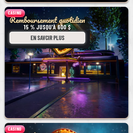
CASINO
Remboursement quotidien
15 % JUSQU'À 600 $
EN SAVOIR PLUS
CASINO