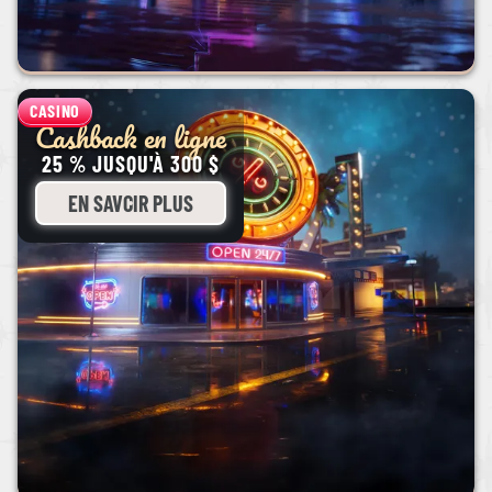
CASINO
Cashback en ligne
25 % JUSQU'À 300 $
EN SAVOIR PLUS