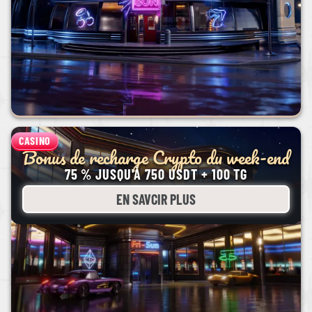
CASINO
Bonus de recharge Crypto du week-end
75 % JUSQU'À 750 USDT + 100 TG
EN SAVOIR PLUS