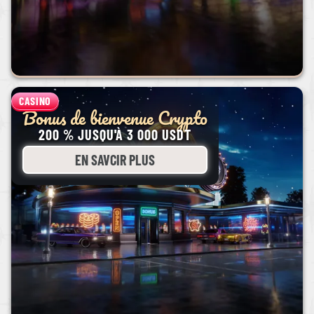
CASINO
Bonus de bienvenue Crypto
200 % JUSQU'À 3 000 USDT
EN SAVOIR PLUS