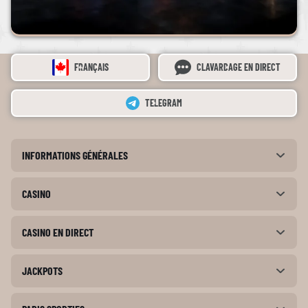
FRANÇAIS
CLAVARDAGE EN DIRECT
TELEGRAM
INFORMATIONS GÉNÉRALES
CASINO
CASINO EN DIRECT
JACKPOTS