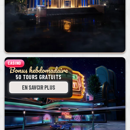
CASINO
Bonus hebdomadaire
50 TOURS GRATUITS
EN SAVOIR PLUS