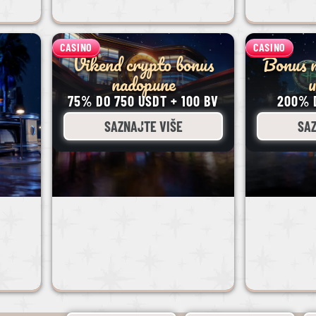
CASINO
CASINO
Vikend crypto bonus
Bonus n
nadopune
u
75% DO 750 USDT + 100 BV
200% 
SAZNAJTE VIŠE
SAZ