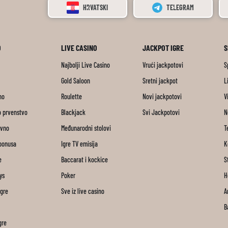
HRVATSKI
TELEGRAM
O
LIVE CASINO
JACKPOT IGRE
S
Najbolji Live Casino
Vrući jackpotovi
S
Gold Saloon
Sretni jackpot
L
no
Roulette
Novi jackpotovi
V
o prvenstvo
Blackjack
Svi Jackpotovi
N
ivno
Međunarodni stolovi
T
bonusa
Igre TV emisija
K
e
Baccarat i kockice
S
ys
Poker
H
igre
Sve iz live casino
A
B
gre