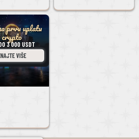
a prvu uplatu
 crypto
DO 3 000 USDT
NAJTE VIŠE