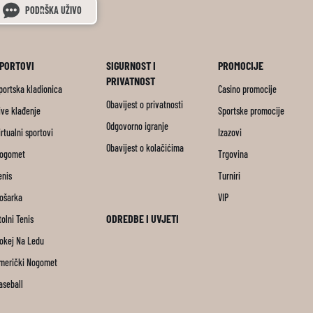
PODRŠKA UŽIVO
PORTOVI
SIGURNOST I
PROMOCIJE
PRIVATNOST
portska kladionica
Casino promocije
Obavijest o privatnosti
ive klađenje
Sportske promocije
Odgovorno igranje
irtualni sportovi
Izazovi
Obavijest o kolačićima
ogomet
Trgovina
enis
Turniri
ošarka
VIP
ODREDBE I UVJETI
tolni Tenis
okej Na Ledu
merički Nogomet
aseball