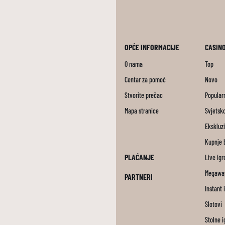
OPĆE INFORMACIJE
CASIN
O nama
Top
Centar za pomoć
Novo
Stvorite prečac
Popular
Mapa stranice
Svjetsk
Ekskluz
Kupnje 
PLAĆANJE
Live igr
Megawa
PARTNERI
Instant 
Slotovi
Stolne i