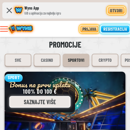
Wyns App
OTVORI
Uđi u aplikaciju za najbolju igru
PRIJAVA
REGISTRACIJA
PROMOCIJE
SVE
CASINO
SPORTOVI
CRYPTO
PO
SPORT
Bonus na prvu uplatu
100% DO 100 €
SAZNAJTE VIŠE