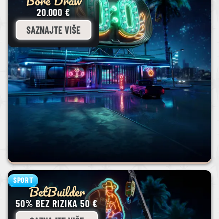
Bore Draw
20.000 €
SAZNAJTE VIŠE
SPORT
BetBuilder
50% BEZ RIZIKA 50 €