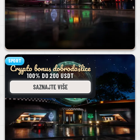
SPORT
Crypto bonus dobrodošlice
100% DO 200 USDT
SAZNAJTE VIŠE