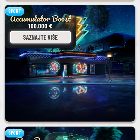
SPORT
Accumulator Boost
100.000 €
SAZNAJTE VIŠE
SPORT