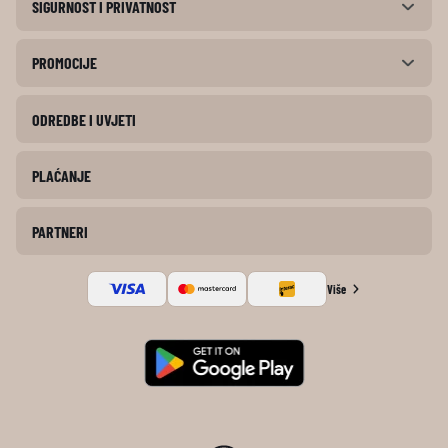
SIGURNOST I PRIVATNOST
PROMOCIJE
ODREDBE I UVJETI
PLAĆANJE
PARTNERI
Više